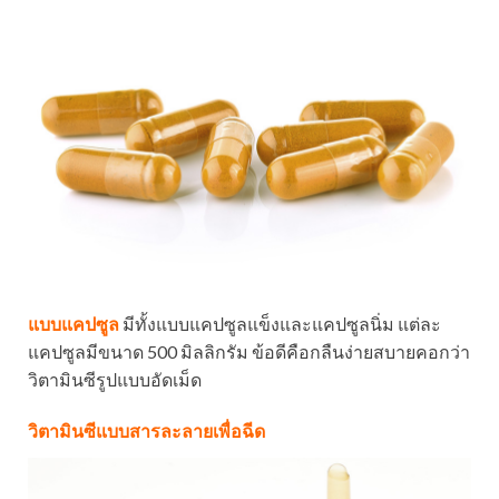
แบบแคปซูล
มีทั้งแบบแคปซูลแข็งและแคปซูลนิ่ม แต่ละ
แคปซูลมีขนาด 500 มิลลิกรัม ข้อดีคือกลืนง่ายสบายคอกว่า
วิตามินซีรูปแบบอัดเม็ด
วิตามินซีแบบสารละลายเพื่อฉีด