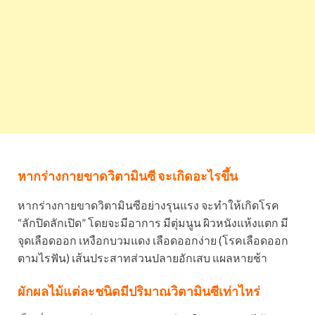
หากร่างกายขาดวิตามินซี จะเกิดอะไรขึ้น
หากร่างกายขาดวิตามินซีอย่างรุนแรง จะทำให้เกิดโรค
“ลักปิดลักเปิด” โดยจะมีอาการ มีตุ่มนูน ผิวหนังแห้งแตก มี
จุดเลือดออก เหงือกบวมแดง เลือดออกง่าย (โรคเลือดออก
ตามไรฟัน) เส้นประสาทส่วนปลายอักเสบ แผลหายช้า
ผักผลไม้แต่ละชนิดมีปริมาณวิตามินซีเท่าไหร่