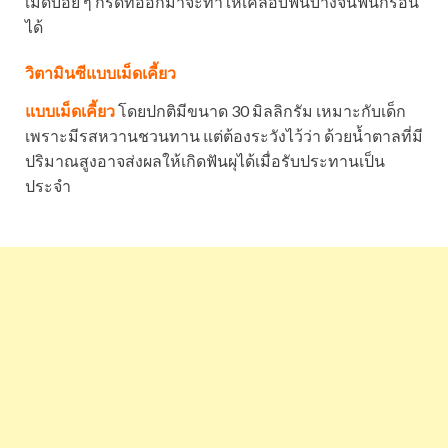
เม็ดบ่อย ๆ กรดที่ออกมาจะทำให้เคลือบฟันบางจนฟันกร่อน
ได้
วิตามินซีแบบเม็ดเคี้ยว
แบบเม็ดเคี้ยว
โดยปกติมีขนาด 30 มิลลิกรัม เหมาะกับเด็ก
เพราะมีรสหวานชวนทาน แต่ต้องระวังไว้ว่า ด้วยน้ำตาลที่มี
ปริมาณสูงอาจส่งผลให้เกิดฟันผุได้เมื่อรับประทานเป็น
ประจำ