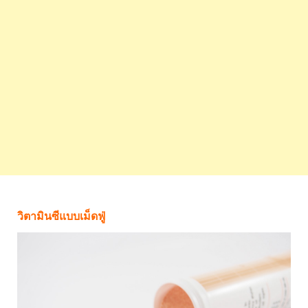
วิตามินซีแบบเม็ดฟู่