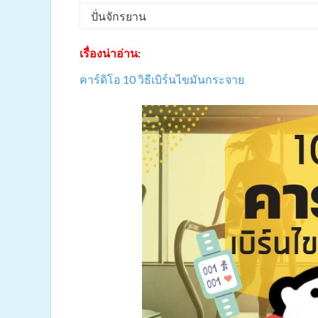
ปั่นจักรยาน
เรื่องน่าอ่าน:
คาร์ดิโอ 10 วิธีเบิร์นไขมันกระจาย