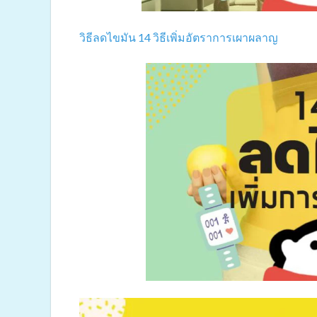
วิธีลดไขมัน 14 วิธีเพิ่มอัตราการเผาผลาญ