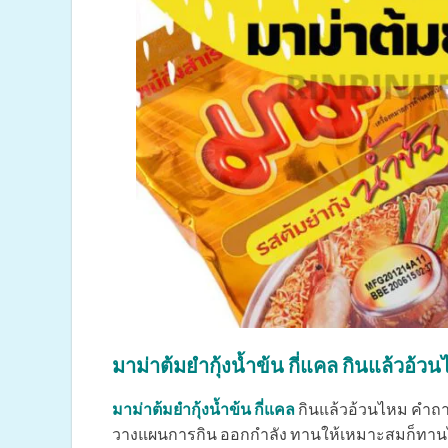
มาม่าต้มยำกุ้งน้ำข้น กี่แคล กินแล้วอ้ว
มาม่าต้มยำกุ้งน้ำข้น กี่แคล
กินแล้วอ้วนไหม คำถา
วางแผนการกิน ออกกำลัง ทานให้เหมาะสมก็ทานได้ค