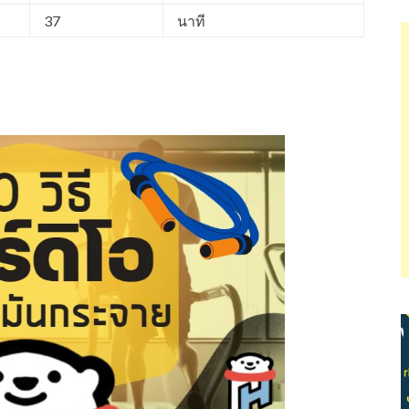
37
นาที