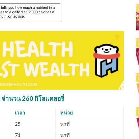
้น จำนวน 260 กิโลแคลอรี่
เวลา
หน่วย
25
นาที
71
นาที