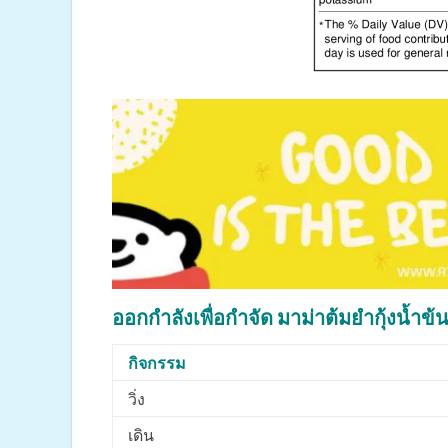
ออกกำลังเพื่อกำจัด มาม่าต้มยำกุ้งน้ำข
กิจกรรม
วิ่ง
เดิน