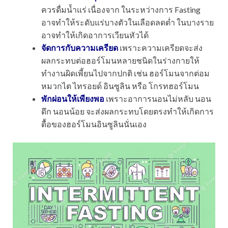
ควรดื่มน้ำแร่ เนื่องจาก ในระหว่างการ Fasting
อาจทำให้ระดับแร่บางตัวในเลือดลดต่ำ ในบางราย
อาจทำให้เกิดอาการเวียนหัวได้
จัดการกับความเครียด
เพราะความเครียดจะส่ง
ผลกระทบต่อฮอร์โมนหลายชนิดในร่างกายให้
ทำงานผิดเพี้ยนไปจากปกติ เช่น ฮอร์โมนจากต่อม
หมวกไต ไทรอยด์ อินซูลิน หรือ โกรทฮอร์โมน
พักผ่อนให้เพียงพอ
เพราะอาการนอนไม่หลับ นอน
ดึก นอนน้อย จะส่งผลกระทบโดยตรงทำให้เกิดการ
ดื้อของฮอร์โมนอินซูลินนั่นเอง