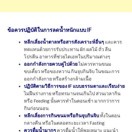
ข้อควรปฏิบัติในการลดน้ำหนักแบบ IF
หลีกเลี่ยงน้ำตาลหรือสารสังเคราะห์อื่นๆ
และควร
ทดแทนด้วยการรับประทาน ผัก ผลไม้ ถั่ว ลีน
โปรตีน อาหารที่ช่วยไดเอทในปริมาณต่างๆ
ออกกำลังกายควบคู่ไปด้วย
ไม่ควรทานขนม
ขบเคี้ยว หรือของหวาน กินจุบกินจิบ ในขณะการ
ออกกำลังกาย หรือสร้างกล้ามเนื้อ
ปฏิบัติตามวิธีการของ IF แบบธรรมดาและเรียบง่าย
ไม่ฝืนร่างกาย หรือทรมานจนเกินไป ส่วนเวลากิน
หรือ Feeding นั้นควรทำในตอนเช้า มากกว่าการ
กินก่อนนอน
หลีกเลี่ยงการกินขนมหรือกินจุบกินจิบ
ทั้งในตอน
กลางคืน หรือในตลอดระยะเวลา Fasting
ควรดื่มน้ำมากๆ
ควรดื่มน้ำให้พอเหมาะ แนะนำ