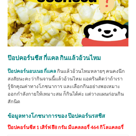
ป๊อปคอร์นชีส กี่แคล กินแล้วอ้วนไหม
ป๊อปคอร์นอบเนย กี่แคล
กินแล้วอ้วนไหมหลายๆ คนคงนึก
สงสัยนะคะว่ากินจานนี้แล้วอ้วนไหม แอดรินคิดว่าถ้าเรา
รู้จักคุณค่าทางโภชนาการ และเลือกกินอย่างพอเหมาะ
ออกกำลังกายให้เหมาะสม ก็กินได้ค่ะ แต่วางแผนก่อนกิน
สักนิด
ข้อมูลทางโภชนาการของ ป๊อปคอร์นรสชีส
ป๊อปคอร์นชีส 1 เสิร์ฟ 8ึ8 กรัม มีแคลลอรี่ 464 กิโลแคลอรี่