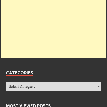
CATEGORIES
MOST VIEWED POSTS