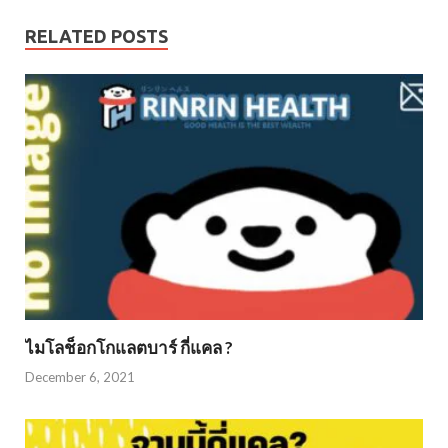
RELATED POSTS
ไมโลช็อกโกแลตบาร์ กี่แคล ?
December 6, 2021