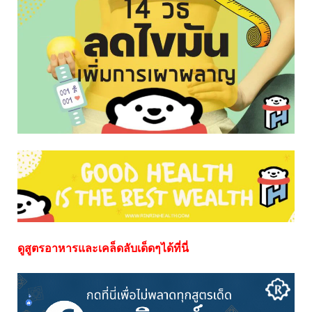
ดูสูตรอาหารและเคล็ดลับเด็ดๆได้ที่นี่