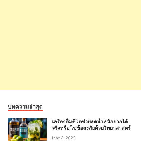
บทความล่าสุด
เครื่องดื่มคีโตช่วยลดน้ำหนักยากได้
จริงหรือ ไขข้อสงสัยด้วยวิทยาศาสตร์
May 3, 2025