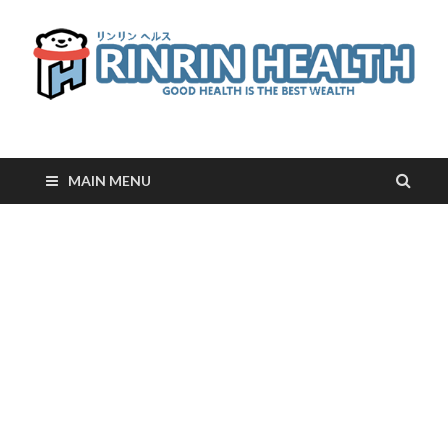
RinRin Health
Good health is the best wealth
MAIN MENU