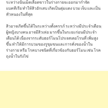
ระหว่างนั้นเม็ดเลือดขาวในร่างกายจะออกมากำจัด
แบคทีเรีย ทำให้สิวอักเสบ เกิดเป็นตุ่มแดง บวม เจ็บ และเป็น
หัวหนองในที่สุด
สิวอาจเกิดขึ้นได้ในระหว่างตั้งครรภ์ ระหว่างมีประจำเดือน
ผู้หญิงบางคน อาจมีสิวเห่อ มากขึ้นในระยะก่อนมีประจำ
เดือนได้ เนื่องจากระดับฮอร์โมนโปรเจสเตอโรนที่ เพิ่มสูง
ขึ้น ทำให้มีการบวมของรูขุมขนและการคั่งของน้ำใน
ร่างกาย หรือ โรคบางชนิดที่เกี่ยวข้องกับฮอร์โมน เช่น โรค
ถุงน้ำในรังไข่