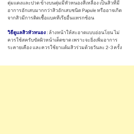
ตุ่มแดงและปวด ข้างบนตุ่มมีหัวหนองสีเหลือง เป็นสิวที่มี
อาการอักเสบมากกว่าสิวอักเสบชนิด Papule หรืออาจเกิด
จากสิวมีการติดเชื้อแบคทีเรียอื่นแทรกซ้อน
วิธีดูแลสิวหัวหนอง
: ล้างหน้าให้สะอาดแบบอ่อนโยน ไม่
ควรใช้สครับขัดผิวหน้าเด็ดขาด เพราะจะยิ่งเพิ่มอาการ
ระคายเคือง และควรใช้ยาแต้มสิวร่วมด้วยวันละ 2-3 ครั้ง