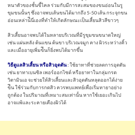
หนาตัวของชั้นขี้ไคล ร่วมกับมีการสะสมของขนอ่อนในรู
ขุมขนนั้นๆ ซึ่งอาจพบเส้นขนได้มากถึง 5-50 เส้น กระจุกขน
อ่อนเหล่าน้ีนี่เองที่ทำให้เกิดลักษณะเป็นเสี้ยนสิวสีขาวๆ
สิวเสี้ยนอาจพบได้ในหลายบริเวณที่มีรูขุมขนขนาดใหญ่
เช่น แผ่นหลัง ต้นแขน ต้นขา บริเวณจมูก คาง ผิวระหว่างคิ้ว
และเมื่ออายุเพิ่มข้ึนก็ยิ่งพบได้มากขึ้น
วิธีดูแลสิวเสี้ยน หรือสิวอุดตัน
: ใช้ยาทาที่ช่วยลดการอุดตัน
เช่น ยาทาเบนซิล เพอร์ออกไซด์ หรือยาทาในกลุ่มกรด
วิตามินเอ จะช่วยให้สิวเสี้ยนและสิวอุดตันหลุดออกได้ง่าย
ข้ึน ใช้ร่วมกับการกดสิว ควรพบแพทย์เพื่อเริ่มทายาอย่าง
ถูกต้อง ในปริมาณที่เหมาะสมเท่านั้น หากใช้เยอะเกินไป
อาจแพ้และระคายเคืองผิวได้