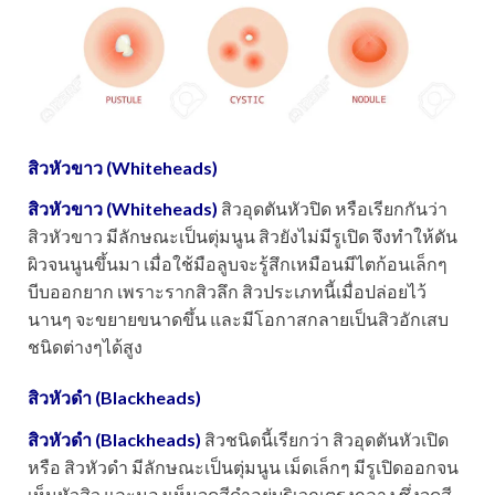
สิวหัวขาว (Whiteheads)
สิวหัวขาว (Whiteheads)
สิวอุดตันหัวปิด หรือเรียกกันว่า
สิวหัวขาว มีลักษณะเป็นตุ่มนูน สิวยังไม่มีรูเปิด จึงทำให้ดัน
ผิวจนนูนขึ้นมา เมื่อใช้มือลูบจะรู้สึกเหมือนมีไตก้อนเล็กๆ
บีบออกยาก เพราะรากสิวลึก สิวประเภทนี้เมื่อปล่อยไว้
นานๆ จะขยายขนาดขึ้น และมีโอกาสกลายเป็นสิวอักเสบ
ชนิดต่างๆได้สูง
สิวหัวดำ (Blackheads)
สิวหัวดำ (Blackheads)
สิวชนิดนี้เรียกว่า สิวอุดตันหัวเปิด
หรือ สิวหัวดำ มีลักษณะเป็นตุ่มนูน เม็ดเล็กๆ มีรูเปิดออกจน
เห็นหัวสิว และมองเห็นจุดสีดำอยู่บริเวณตรงกลาง ซึ่งจุดสี