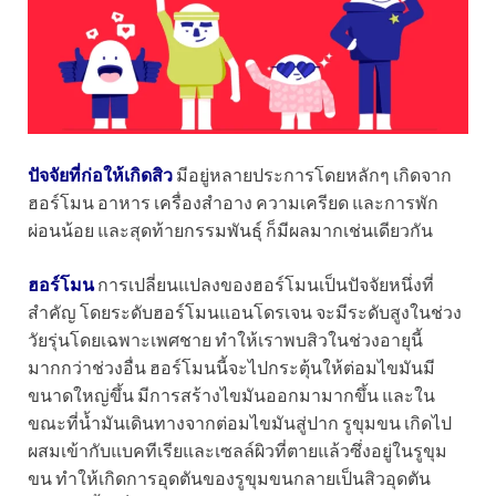
ปัจจัยที่ก่อให้เกิดสิว
มีอยู่หลายประการโดยหลักๆ เกิดจาก
ฮอร์โมน อาหาร เครื่องสำอาง ความเครียด และการพัก
ผ่อนน้อย และสุดท้ายกรรมพันธุ์ ก็มีผลมากเช่นเดียวกัน
ฮอร์โมน
การเปลี่ยนแปลงของฮอร์โมนเป็นปัจจัยหนึ่งที่
สำคัญ โดยระดับฮอร์โมนแอนโดรเจน จะมีระดับสูงในช่วง
วัยรุ่นโดยเฉพาะเพศชาย ทำให้เราพบสิวในช่วงอายุนี้
มากกว่าช่วงอื่น ฮอร์โมนนี้จะไปกระตุ้นให้ต่อมไขมันมี
ขนาดใหญ่ขึ้น มีการสร้างไขมันออกมามากขึ้น และใน
ขณะที่น้ำมันเดินทางจากต่อมไขมันสู่ปาก รูขุมขน เกิดไป
ผสมเข้ากับแบคทีเรียและเซลล์ผิวที่ตายแล้วซึ่งอยู่ในรูขุม
ขน ทำให้เกิดการอุดตันของรูขุมขนกลายเป็นสิวอุดตัน