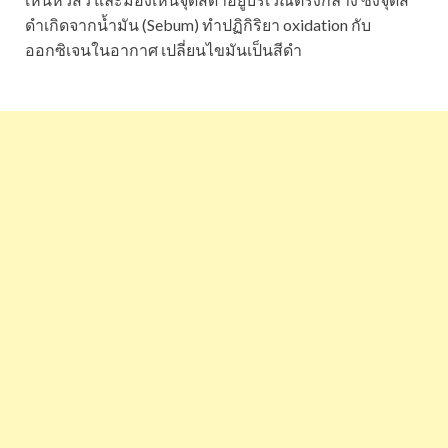
ดำเกิดจากน้ำมัน (Sebum) ทำปฏิกิริยา oxidation กับ
ออกซิเจนในอากาศ เปลี่ยนไขมันเป็นสีดำ