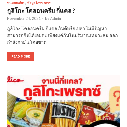
ขนมขบเคี้ยว
/
ข้อมูลโภชนาการ
กูลิโกะ โคลอนครีม กี่แคล ?
November 24, 2021
-
by
Admin
กูลิโกะ โคลอนครีม กี่แคล กินดีหรือเปล่า ไม่มีปัญหา
สามารถกินได้เลยค่ะ เพียงแค่กินในปริมาณเหมาะสม ออก
กำลังกายไม่เคยขาด
READ MORE