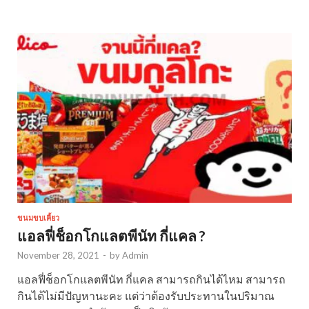
ขนมขบเคี้ยว
แอลฟี่ช็อกโกแลตพีนัท กี่แคล ?
November 28, 2021
-
by
Admin
แอลฟี่ช็อกโกแลตพีนัท กี่แคล สามารถกินได้ไหม สามารถ
กินได้ไม่มีปัญหานะคะ แต่ว่าต้องรับประทานในปริมาณ