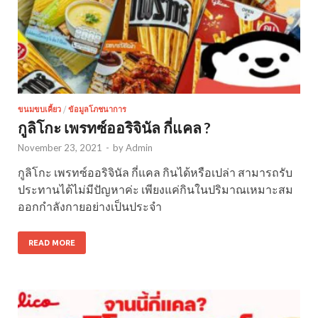
ขนมขบเคี้ยว
/
ข้อมูลโภชนาการ
กูลิโกะ เพรทซ์ออริจินัล กี่แคล ?
November 23, 2021
-
by
Admin
กูลิโกะ เพรทซ์ออริจินัล กี่แคล กินได้หรือเปล่า สามารถรับ
ประทานได้ไม่มีปัญหาค่ะ เพียงแค่กินในปริมาณเหมาะสม
ออกกำลังกายอย่างเป็นประจำ
READ MORE