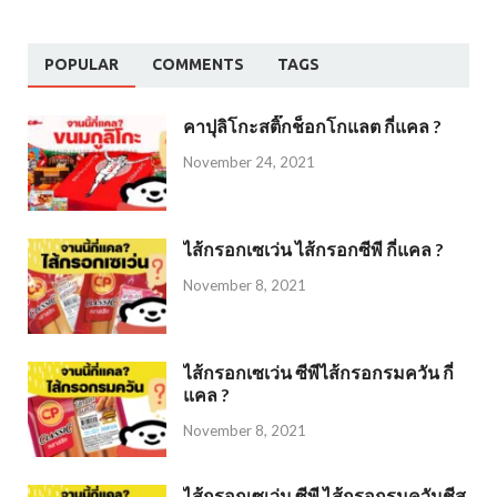
POPULAR
COMMENTS
TAGS
คาปุลิโกะสติ๊กช็อกโกแลต กี่แคล ?
November 24, 2021
ไส้กรอกเซเว่น ไส้กรอกซีพี กี่แคล ?
November 8, 2021
ไส้กรอกเซเว่น ซีพีไส้กรอกรมควัน กี่
แคล ?
November 8, 2021
ไส้กรอกเซเว่น ซีพี ไส้กรอกรมควันชีส