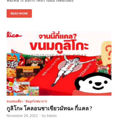
READ MORE
ขนมขบเคี้ยว
/
ข้อมูลโภชนาการ
กูลิโกะ โคลอนชาเขียวมัทฉะ กี่แคล ?
November 24, 2021
-
by
Admin