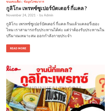
ขนมขบเคี้ยว
/
ข้อมูลโภชนาการ
กูลิโกะ เพรทซ์ซูเปอร์บัตเตอร์ กี่แคล ?
November 24, 2021
-
by
Admin
กูลิโกะ เพรทซ์ซูเปอร์บัตเตอร์ กี่แคล กินแล้วแคลอรี่เยอะ
ไหม เราสามารถรับประทานได้ค่ะ แต่ว่าต้องรับประทานใน
ปริมาณเหมาะสม ออกกำลังกายประจำ
READ MORE