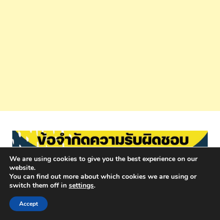
We are using cookies to give you the best experience on our
website.
You can find out more about which cookies we are using or
switch them off in
settings
.
Accept