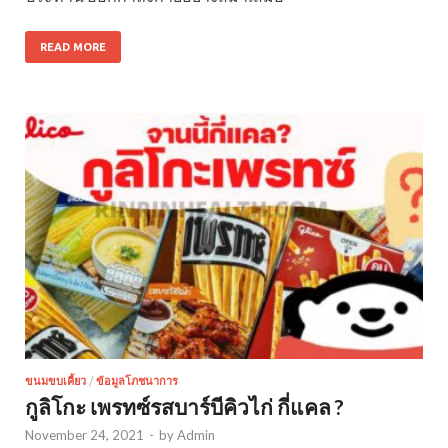
READ MORE
ขนมขบเคี้ยว
/
ข้อมูลโภชนาการ
กูลิโกะ เพรทซ์รสบาร์บีคิวไก่ กี่แคล ?
November 24, 2021
-
by
Admin