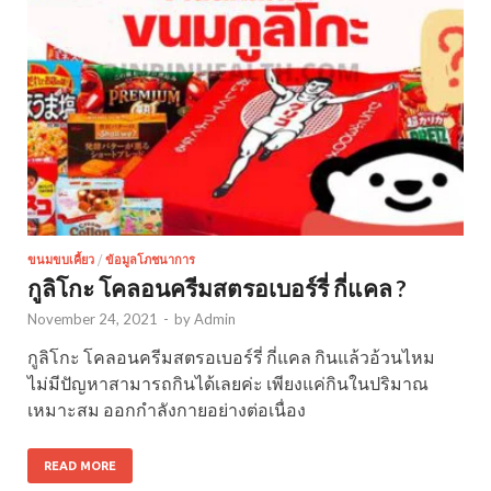
ขนมขบเคี้ยว
/
ข้อมูลโภชนาการ
กูลิโกะ โคลอนครีมสตรอเบอร์รี่ กี่แคล ?
November 24, 2021
-
by
Admin
กูลิโกะ โคลอนครีมสตรอเบอร์รี่ กี่แคล กินแล้วอ้วนไหม
ไม่มีปัญหาสามารถกินได้เลยค่ะ เพียงแค่กินในปริมาณ
เหมาะสม ออกกำลังกายอย่างต่อเนื่อง
READ MORE