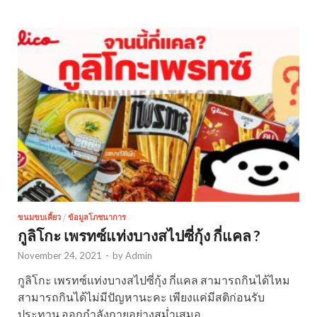
ขนมขบเคี้ยว
/
ข้อมูลโภชนาการ
กูลิโกะ เพรทซ์แท่งบางสไปซี่กุ้ง กี่แคล ?
November 24, 2021
-
by
Admin
กูลิโกะ เพรทซ์แท่งบางสไปซี่กุ้ง กี่แคล สามารถกินได้ไหม
สามารถกินได้ไม่มีปัญหานะคะ เพียงแค่มีสติก่อนรับ
ประทาน ออกกำลังกายอย่างสม่ำเสมอ