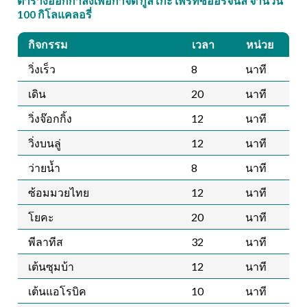
ตารางออกกำลังเพื่อกำจัด กูลิโกะ เพรทซ์ออริจินัล จำนวน
100 กิโลแคลอรี่
กิจกรรม
เวลา
หน่วย
วิ่งเร็ว
8
นาที
เดิน
20
นาที
วิ่งจ๊อกกิ้ง
12
นาที
วิ่งบนลู่
12
นาที
ว่ายน้ำ
8
นาที
ซ้อมมวยไทย
12
นาที
โยคะ
20
นาที
พีลาทีส
32
นาที
เต้นซุมบ้า
12
นาที
เต้นแอโรบิค
10
นาที