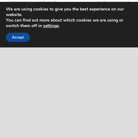
PREVIOUS ARTICLE
NEXT ARTICLE
We are using cookies to give you the best experience on our
กูลิโกะ เพรทซ์รสข้าวโพด กี่
กูลิโกะ เพรทซ์รสต้มยำ กี่
website.
แคล ?
แคล ?
You can find out more about which cookies we are using or
switch them off in
settings
.
Accept
About Admin
แอดริน ผู้มีใจรักสุขภาพ เข้านอน
สามทุ่ม ตื่นตีห้ามาออกกำลังกาย
ดื่มน้ำวันละแปดแก้ว เขียนคอน
เท้นสุขภาพ เพื่อแชร์เรื่องราว
สุขภาพดีๆ เพราะอยากเห็นคน
ไทยสุขภาพดี ห่างไกลโรคภัย
View all posts by Admin →