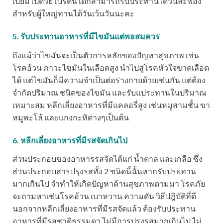
เปี่ยมไปด้วยโปรตีน เด็กสามารถรับประทานได้วันละฟอง
สำหรับผู้ใหญ่ทานได้วันเว้นวันนะคะ
5. รับประทานอาหารที่มีไขมันแต่พอสมควร
ถึงแม้ว่าไขมันจะเป็นตัวการหลักของปัญหาสุขภาพ เช่น
โรคอ้วน ภาวะไขมันในเลือดสูง นำไปสู่โรคหัวใจขาดเลือด
ได้ แต่ไขมันก็มีความจำเป็นต่อร่างกายด้วยเช่นกัน แต่ต้อง
จำกัดปริมาณ ชนิดของไขมัน และรับแประทานในปริมาณ
เหมาะสม หลีกเลี่ยงอาหารที่มีแคลอรี่สูง เช่นหมูสามชั้น ขา
หมูพะโล้ และแกงกะทิต่างๆเป็นต้น
6. หลีกเลี่ยงอาหารที่มีรสจัดเกินไป
ส่วนประกอบของอาหารรสจัดได้แก่ น้ำตาล และเกลือ ซึ่ง
ส่วนประกอบสารปรุงรสทั้ง 2 ชนิดนี้นั้นหากรับประทาน
มากเกินไป จำทำให้เกิดปัญหาด้านสุขภาพตามมา โรคภัย
จะถามหาเช่นโรคอ้วน เบาหวาน ความดัน วิธีปฎิบัติที่ดี
นอกจากหลีกเลี่ยงอาหารที่มีรสจัดแล้ว ต้องรับประทาน
อาหารที่มีรสชาติธรรมดา ไม่มีการปรุงรสมากเกินไป ไม่