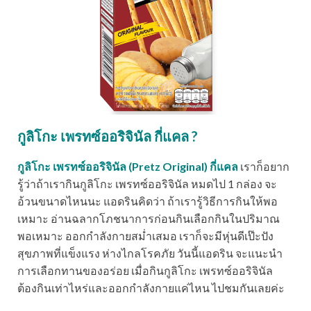
กูลิโกะ เพรทซ์ออริจินัล กี่แคล ?
กูลิโกะ เพรทซ์ออริจินัล (Pretz Original) กี่แคล
เราก็อยาก
รู้ว่าถ้าเรากินกูลิโกะ เพรทซ์ออริจินัล หมดไป 1 กล่อง จะ
อ้วนขนาดไหนนะ แอดรินคิดว่า ถ้าเรารู้วิธีการกินให้พอ
เหมาะ อ่านฉลากโภชนาการก่อนกินเลือกกินในปริมาณ
พอเหมาะ ออกกำลังกายสม่ำเสมอ เราก็จะมีหุ่นดีเป๊ะปัง
สุขภาพที่แข็งแรง ห่างไกลโรคภัย วันนี้แอดริน จะแนะนำ
การเลือกทานของอร่อย เมื่อกินกูลิโกะ เพรทซ์ออริจินัล
ต้องกินเท่าไหร่และออกกำลังกายแค่ไหน ไปชมกันเลยค่ะ