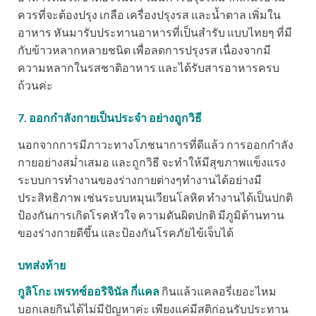
ควรที่จะต้องปรุง เกลือ เครื่องปรุงรส และน้ำตาล เพิ่มใน
อาหาร หันมารับประทานอาหารที่เป็นสำรับ แบบไทยๆ ที่มี
กับข้าวหลากหลายชนิด เพื่อลดการปรุงรส เนื่องจากมี
ความหลากในรสชาติอาหาร และได้รับสารอาหารครบ
ถ้วนค่ะ
7. ออกกำลังกายเป็นประจำ อย่างถูกวิธี
นอกจากการมีภาวะทางโภชนาการที่ดีแล้ว การออกกำลัง
กายอย่างสม่ำเสมอ และถูกวิธี จะทำให้มีสุขภาพแข็งแรง
ระบบการทำงานของร่างกายต่างๆทำงานได้อย่างมี
ประสิทธิภาพ เช่นระบบหมุนเวียนโลหิต ทำงานได้เป็นปกติ
ป้องกันการเกิดโรคหัวใจ ความดันผิดปกติ มีภูมิต้านทาน
ของร่างกายดีขึ้น และป้องกันโรคภัยไข้เจ็บได้
บทส่งท้าย
กูลิโกะ เพรทซ์ออริจินัล กี่แคล
กินแล้วแคลอรี่เยอะไหม
บอกเลยกินได้ไม่มีปัญหาค่ะ เพียงแค่มีสติก่อนรับประทาน