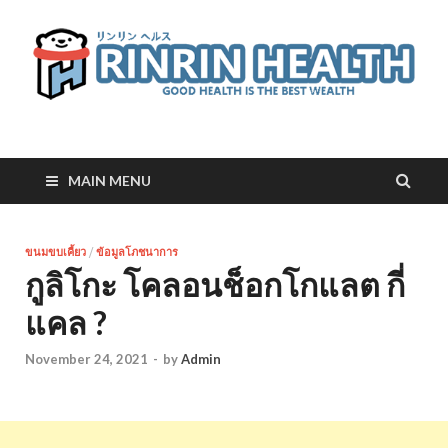
RinRin Health
Good health is the best wealth
MAIN MENU
ขนมขบเคี้ยว
/
ข้อมูลโภชนาการ
กูลิโกะ โคลอนช็อกโกแลต กี่
แคล ?
November 24, 2021
-
by
Admin