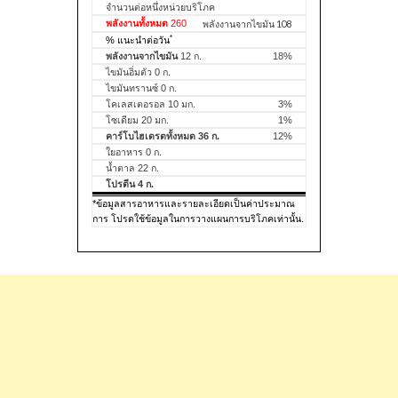
จำนวนต่อหนึ่งหน่วยบริโภค
พลังงานทั้งหมด
260
พลังงานจากไขมัน 108
*
% แนะนำต่อวัน
พลังงานจากไขมัน
12 ก.
18%
ไขมันอิ่มตัว 0 ก.
ไขมันทรานซ์ 0 ก.
โคเลสเตอรอล 10 มก.
3%
โซเดียม 20 มก.
1%
คาร์โบไฮเดรตทั้งหมด 36 ก.
12%
ใยอาหาร 0 ก.
น้ำตาล 22 ก.
โปรตีน 4 ก.
*ข้อมูลสารอาหารและรายละเอียดเป็นค่าประมาณ
การ โปรดใช้ข้อมูลในการวางแผนการบริโภคเท่านั้น.