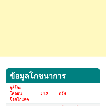
ข้อมูลโภชนาการ
กูลิโกะ
โคลอน
54.0
กรัม
ช็อกโกแลต