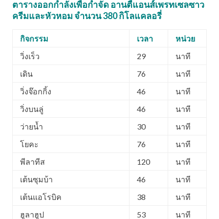
ตารางออกกำลังเพื่อกำจัด อานตี้แอนส์เพรทเซลซาว
ครีมและหัวหอม จำนวน 380 กิโลแคลอรี่
กิจกรรม
เวลา
หน่วย
วิ่งเร็ว
29
นาที
เดิน
76
นาที
วิ่งจ๊อกกิ้ง
46
นาที
วิ่งบนลู่
46
นาที
ว่ายน้ำ
30
นาที
โยคะ
76
นาที
พีลาทีส
120
นาที
เต้นซุมบ้า
46
นาที
เต้นแอโรบิค
38
นาที
ฮูลาฮูป
53
นาที