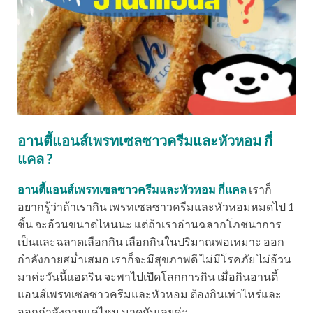
อานตี้แอนส์เพรทเซลซาวครีมและหัวหอม กี่
แคล ?
อานตี้แอนส์เพรทเซลซาวครีมและหัวหอม กี่แคล
เราก็
อยากรู้ว่าถ้าเรากิน เพรทเซลซาวครีมและหัวหอมหมดไป 1
ชิ้น จะอ้วนขนาดไหนนะ แต่ถ้าเราอ่านฉลากโภชนาการ
เป็นและฉลาดเลือกกิน เลือกกินในปริมาณพอเหมาะ ออก
กำลังกายสม่ำเสมอ เราก็จะมีสุขภาพดี ไม่มีโรคภัย ไม่อ้วน
มาค่ะวันนี้แอดริน จะพาไปเปิดโลกการกิน เมื่อกินอานตี้
แอนส์เพรทเซลซาวครีมและหัวหอม ต้องกินเท่าไหร่และ
ออกกำลังกายแค่ไหน มาดูกันเลยค่ะ