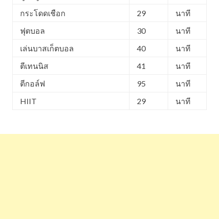
กระโดดเชือก
29
นาที
ฟุตบอล
30
นาที
เล่นบาสเก็ตบอล
40
นาที
ตีเทนนิส
41
นาที
ตีกอล์ฟ
95
นาที
HIIT
29
นาที