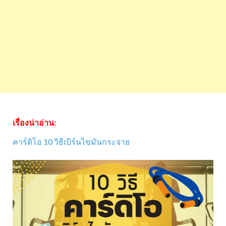
เรื่องน่าอ่าน:
คาร์ดิโอ 10 วิธีเบิร์นไขมันกระจาย