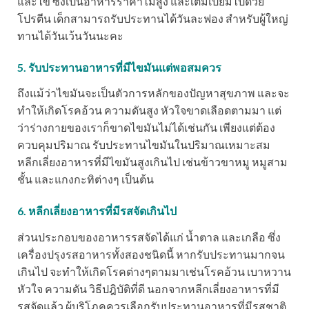
และไข่ ซึ่งเป็นอาหารราคาไม่สูง และเต็มเปี่ยมไปด้วย
โปรตีน เด็กสามารถรับประทานได้วันละฟอง สำหรับผู้ใหญ่
ทานได้วันเว้นวันนะคะ
5. รับประทานอาหารที่มีไขมันแต่พอสมควร
ถึงแม้ว่าไขมันจะเป็นตัวการหลักของปัญหาสุขภาพ และจะ
ทำให้เกิดโรคอ้วน ความดันสูง หัวใจขาดเลือดตามมา แต่
ว่าร่างกายของเราก็ขาดไขมันไม่ได้เช่นกัน เพียงแต่ต้อง
ควบคุมปริมาณ รับประทานไขมันในปริมาณเหมาะสม
หลีกเลี่ยงอาหารที่มีไขมันสูงเกินไป เช่นข้าวขาหมู หมูสาม
ชั้น และแกงกะทิต่างๆ เป็นต้น
6. หลีกเลี่ยงอาหารที่มีรสจัดเกินไป
ส่วนประกอบของอาหารรสจัดได้แก่ น้ำตาล และเกลือ ซึ่ง
เครื่องปรุงรสอาหารทั้งสองชนิดนี้ หากรับประทานมากจน
เกินไป จะทำให้เกิดโรคต่างๆตามมาเช่นโรคอ้วน เบาหวาน
หัวใจ ความดัน วิธีปฎิบัติที่ดี นอกจากหลีกเลี่ยงอาหารที่มี
รสจัดแล้ว ผู้บริโภคควรเลือกรับประทานอาหารที่มีรสชาติ