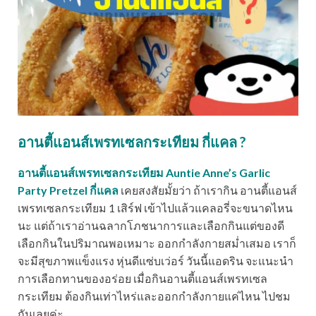
อานตี้แอนส์เพรทเซลกระเทียม กี่แคล ?
อานตี้แอนส์เพรทเซลกระเทียม Auntie Anne’s Garlic
Party Pretzel กี่แคล
เคยสงสัยมั้ยว่า ถ้าเรากิน อานตี้แอนส์
เพรทเซลกระเทียม 1 เสิร์ฟ เข้าไปแล้วแคลอรี่จะขนาดไหน
นะ แต่ถ้าเราอ่านฉลากโภชนาการและเลือกกินแต่ของดี
เลือกกินในปริมาณพอเหมาะ ออกกำลังกายสม่ำเสมอ เราก็
จะมีสุขภาพแข็งแรง หุ่นดีแซ่บเว่อร์ วันนี้แอดริน จะแนะนำ
การเลือกทานของอร่อย เมื่อกินอานตี้แอนส์เพรทเซล
กระเทียม ต้องกินเท่าไหร่และออกกำลังกายแค่ไหน ไปชม
กันเลยค่ะ