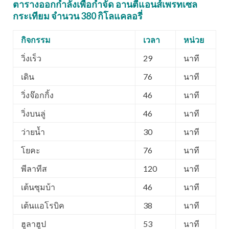
ตารางออกกำลังเพื่อกำจัด อานตี้แอนส์เพรทเซล
กระเทียม จำนวน 380 กิโลแคลอรี่
กิจกรรม
เวลา
หน่วย
วิ่งเร็ว
29
นาที
เดิน
76
นาที
วิ่งจ๊อกกิ้ง
46
นาที
วิ่งบนลู่
46
นาที
ว่ายน้ำ
30
นาที
โยคะ
76
นาที
พีลาทีส
120
นาที
เต้นซุมบ้า
46
นาที
เต้นแอโรบิค
38
นาที
ฮูลาฮูป
53
นาที