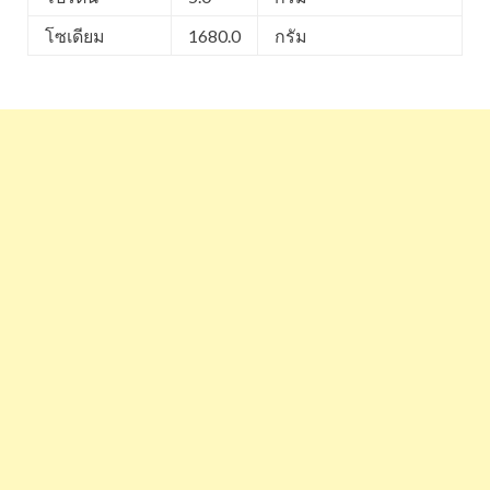
โซเดียม
1680.0
กรัม