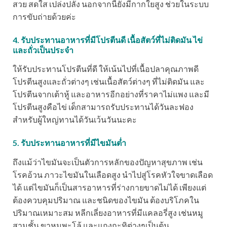
สวย สดใส เปล่งปลั่ง นอกจากนี้ยังมีกากใยสูง ช่วยในระบบ
การขับถ่ายด้วยค่ะ
4. รับประทานอาหารที่มีโปรตีนดี เนื้อสัตว์ที่ไม่ติดมัน ไข่
และถั่วเป็นประจำ
ให้รับประทานโปรตีนที่ดี ให้เน้นไปที่เนื้อปลาคุณภาพดี
โปรตีนสูงและถั่วต่างๆ เช่นเนื้อสัตว์ต่างๆ ที่ไม่ติดมัน และ
โปรตีนจากเต้าหู้ และอาหารอีกอย่างที่ราคาไม่แพง และมี
โปรตีนสูงคือไข่ เด็กสามารถรับประทานได้วันละฟอง
สำหรับผู้ใหญ่ทานได้วันเว้นวันนะคะ
5. รับประทานอาหารที่มีไขมันต่ำ
ถึงแม้ว่าไขมันจะเป็นตัวการหลักของปัญหาสุขภาพ เช่น
โรคอ้วน ภาวะไขมันในเลือดสูง นำไปสู่โรคหัวใจขาดเลือด
ได้ แต่ไขมันก็เป็นสารอาหารที่ร่างกายขาดไม่ได้ เพียงแต่
ต้องควบคุมปริมาณ และชนิดของไขมัน ต้องบริโภคใน
ปริมาณเหมาะสม หลีกเลี่ยงอาหารที่มีแคลอรี่สูง เช่นหมู
สามชั้น ขาหมูพะโล้ และแกงกะทิต่างๆเป็นต้น