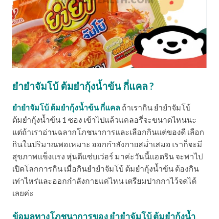
ยำยำจัมโบ้ ต้มยำกุ้งน้ำข้น กี่แคล ?
ยำยำจัมโบ้ ต้มยำกุ้งน้ำข้น กี่แคล
ถ้าเรากิน ยำยำจัมโบ้
ต้มยำกุ้งน้ำข้น 1 ซอง เข้าไปแล้วแคลอรี่จะขนาดไหนนะ
แต่ถ้าเราอ่านฉลากโภชนาการและเลือกกินแต่ของดี เลือก
กินในปริมาณพอเหมาะ ออกกำลังกายสม่ำเสมอ เราก็จะมี
สุขภาพแข็งแรง หุ่นดีแซ่บเว่อร์ มาค่ะวันนี้แอดริน จะพาไป
เปิดโลกการกิน เมื่อกินยำยำจัมโบ้ ต้มยำกุ้งน้ำข้น ต้องกิน
เท่าไหร่และออกกำลังกายแค่ไหน เตรียมปากกาไว้จดได้
เลยค่ะ
ข้อมูลทางโภชนาการของ ยำยำจัมโบ้ ต้มยำกุ้งน้ำ