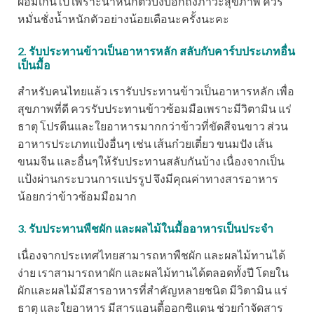
ผอมเกินไป เพราะน้ำหนักตัวบ่งบอกถึงภาวะสุขภาพ ควร
หมั่นชั่งน้ำหนักตัวอย่างน้อยเดือนะครั้งนะคะ
2. รับประทานข้าวเป็นอาหารหลัก สลับกับคาร์บประเภทอื่น
เป็นมื้อ
สำหรับคนไทยแล้ว เรารับประทานข้าวเป็นอาหารหลัก เพื่อ
สุขภาพที่ดี ควรรับประทานข้าวซ้อมมือเพราะมีวิตามิน แร่
ธาตุ โปรตีนและใยอาหารมากกว่าข้าวที่ขัดสีจนขาว ส่วน
อาหารประเภทแป้งอื่นๆ เช่น เส้นก๋วยเตี๋ยว ขนมปัง เส้น
ขนมจีน และอื่นๆให้รับประทานสลับกันบ้าง เนื่องจากเป็น
แป้งผ่านกระบวนการแปรรูป จึงมีคุณค่าทางสารอาหาร
น้อยกว่าข้าวซ้อมมือมาก
3. รับประทานพืชผัก และผลไม้ในมื้ออาหารเป็นประจำ
เนื่องจากประเทศไทยสามารถหาพืชผัก และผลไม้ทานได้
ง่าย เราสามารถหาผัก และผลไม้ทานได้ตลอดทั้งปี โดยใน
ผักและผลไม้มีสารอาหารที่สำคัญหลายชนิด มีวิตามิน แร่
ธาตุ และใยอาหาร มีสารแอนตี้ออกซิแดน ช่วยกำจัดสาร