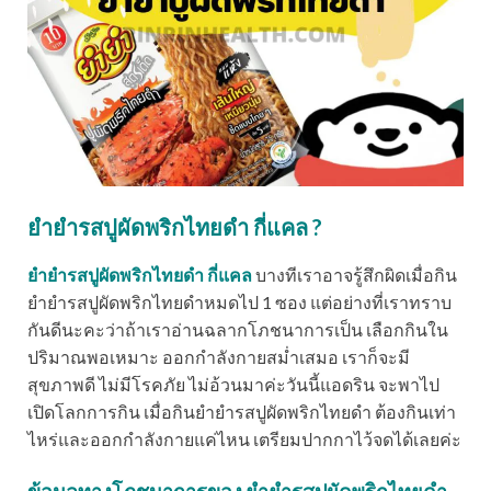
ยำยำรสปูผัดพริกไทยดำ กี่แคล ?
ยำยำรสปูผัดพริกไทยดำ กี่แคล
บางทีเราอาจรู้สึกผิดเมื่อกิน
ยำยำรสปูผัดพริกไทยดำหมดไป 1 ซอง แต่อย่างที่เราทราบ
กันดีนะคะว่าถ้าเราอ่านฉลากโภชนาการเป็น เลือกกินใน
ปริมาณพอเหมาะ ออกกำลังกายสม่ำเสมอ เราก็จะมี
สุขภาพดี ไม่มีโรคภัย ไม่อ้วนมาค่ะวันนี้แอดริน จะพาไป
เปิดโลกการกิน เมื่อกินยำยำรสปูผัดพริกไทยดำ ต้องกินเท่า
ไหร่และออกกำลังกายแค่ไหน เตรียมปากกาไว้จดได้เลยค่ะ