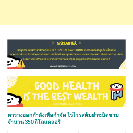
ตารางออกกำลังเพื่อกำจัด ไวไวรสต้มยำชนิดชาม
จำนวน 350 กิโลแคลอรี่