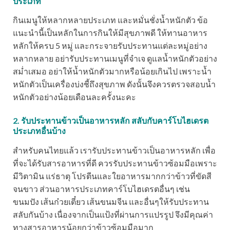
ประเภท
กินเมนูให้หลากหลายประเภท และหมั่นชั่งน้ำหนักตัว ข้อ
แนะนำนี้เป็นหลักในการกินให้มีสุขภาพดี ให้ทานอาหาร
หลักให้ครบ 5 หมู่ และกระจายรับประทานแต่ละหมู่อย่าง
หลากหลาย อย่ารับประทานเมนูที่จำเจ ดูแลน้ำหนักตัวอย่าง
สม่ำเสมอ อย่าให้น้ำหนักตัวมากหรือน้อยเกินไป เพราะน้ำ
หนักตัวเป็นเครื่องบ่งชี้ถึงสุขภาพ ดังนั้นจึงควรตรวจสอบน้ำ
หนักตัวอย่างน้อยเดือนละครั้งนะคะ
2. รับประทานข้าวเป็นอาหารหลัก สลับกับคาร์โบไฮเดรต
ประเภทอื่นบ้าง
สำหรับคนไทยแล้ว เรารับประทานข้าวเป็นอาหารหลัก เพื่อ
ที่จะได้รับสารอาหารที่ดี ควรรับประทานข้าวซ้อมมือเพราะ
มีวิตามิน แร่ธาตุ โปรตีนและใยอาหารมากกว่าข้าวที่ขัดสี
จนขาว ส่วนอาหารประเภทคาร์โบไฮเดรตอื่นๆ เช่น
ขนมปัง เส้นก๋วยเตี๋ยว เส้นขนมจีน และอื่นๆให้รับประทาน
สลับกันบ้าง เนื่องจากเป็นแป้งที่ผ่านการแปรรูป จึงมีคุณค่า
ทางสารอาหารน้อยกว่าข้าวซ้อมมือมาก