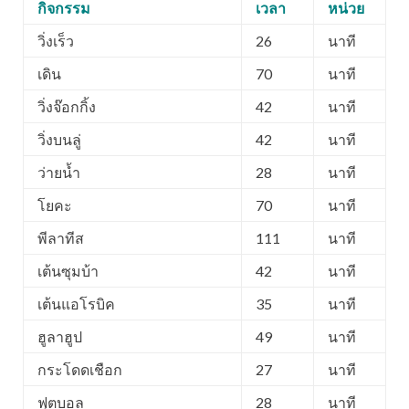
กิจกรรม
เวลา
หน่วย
วิ่งเร็ว
26
นาที
เดิน
70
นาที
วิ่งจ๊อกกิ้ง
42
นาที
วิ่งบนลู่
42
นาที
ว่ายน้ำ
28
นาที
โยคะ
70
นาที
พีลาทีส
111
นาที
เต้นซุมบ้า
42
นาที
เต้นแอโรบิค
35
นาที
ฮูลาฮูป
49
นาที
กระโดดเชือก
27
นาที
ฟุตบอล
28
นาที