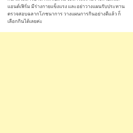
แอนด์เฟิร์ม มีร่างกายแข็งแรง และอย่าวางแผนรับประทาน
ตรวจสอบฉลากโภชนาการ วางแผนการกินอย่างดีแล้ว ก็
เลือกกินได้เลยค่ะ