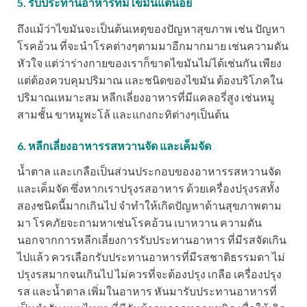
5. รับประทานอาหารที่มีไขมันแต่น้อย
ถึงแม้ว่าไขมันจะเป็นต้นเหตุของปัญหาสุขภาพ เช่น ปัญหา
โรคอ้วน ที่จะนำโรคต่างๆตามมาอีกมากมาย เช่นความดัน
หัวใจ แต่ว่าร่างกายของเราก็ขาดไขมันไม่ได้เช่นกัน เพียง
แต่ต้องควบคุมปริมาณ และชนิดของไขมัน ต้องบริโภคใน
ปริมาณเหมาะสม หลีกเลี่ยงอาหารที่มีแคลอรี่สูง เช่นหมู
สามชั้น ขาหมูพะโล้ และแกงกะทิต่างๆเป็นต้น
6. หลีกเลี่ยงอาหารรสหวานจัด และเค็มจัด
น้ำตาล และเกลือเป็นส่วนประกอบของอาหารรสหวานจัด
และเค็มจัด ซึ่งหากเราปรุงรสอาหาร ด้วยเครื่องปรุงรสทั้ง
สองชนิดนี้มากเกินไป จำทำให้เกิดปัญหาด้านสุขภาพตาม
มา โรคภัยจะถามหาเช่นโรคอ้วน เบาหวาน ความดัน
นอกจากการหลีกเลี่ยงการรับประทานอาหาร ที่มีรสจัดเกิน
ไปแล้ว ควรเลือกรับประทานอาหารที่มีรสชาติธรรมดา ไม่
ปรุงรสมากจนเกินไป ไม่ควรที่จะต้องปรุง เกลือ เครื่องปรุง
รส และน้ำตาล เพิ่มในอาหาร หันมารับประทานอาหารที่