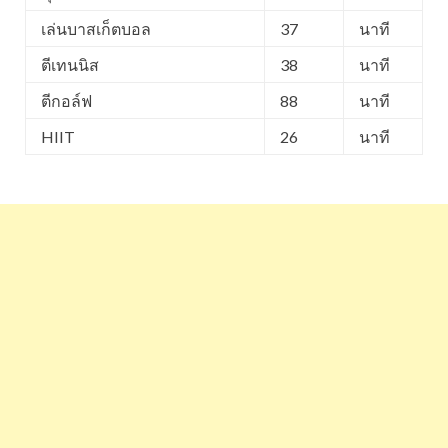
เล่นบาสเก็ตบอล
37
นาที
ตีเทนนิส
38
นาที
ตีกอล์ฟ
88
นาที
HIIT
26
นาที