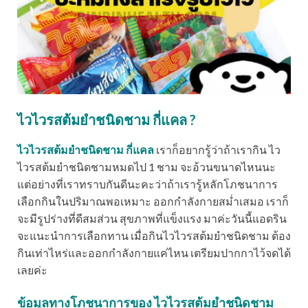
ไวไวรสต้มยำชนิดชาม กี่แคล ?
ไวไวรสต้มยำชนิดชาม กี่แคล
เราก็อยากรู้ว่าถ้าเรากิน ไว
ไวรสต้มยำชนิดชามหมดไป 1 ชาม จะอ้วนขนาดไหนนะ
แต่อย่างที่เราทราบกันดีนะคะว่าถ้าเรารู้หลักโภชนาการ
เลือกกินในปริมาณพอเหมาะ ออกกำลังกายสม่ำเสมอ เราก็
จะมีรูปร่างที่ดีสมส่วน สุขภาพที่แข็งแรง มาค่ะวันนี้แอดริน
จะแนะนำการเลือกทาน เมื่อกินไวไวรสต้มยำชนิดชาม ต้อง
กินเท่าไหร่และออกกำลังกายแค่ไหน เตรียมปากกาไว้จดได้
เลยค่ะ
ข้อมูลทางโภชนาการของ ไวไวรสต้มยำชนิดชาม