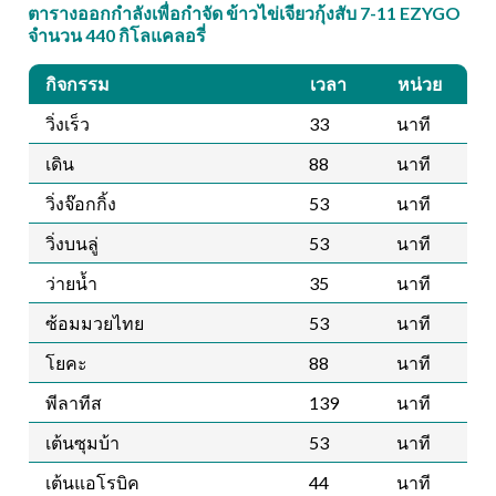
ตารางออกกำลังเพื่อกำจัด ข้าวไข่เจียวกุ้งสับ 7-11 EZYGO
จำนวน 440 กิโลแคลอรี่
กิจกรรม
เวลา
หน่วย
วิ่งเร็ว
33
นาที
เดิน
88
นาที
วิ่งจ๊อกกิ้ง
53
นาที
วิ่งบนลู่
53
นาที
ว่ายน้ำ
35
นาที
ซ้อมมวยไทย
53
นาที
โยคะ
88
นาที
พีลาทีส
139
นาที
เต้นซุมบ้า
53
นาที
เต้นแอโรบิค
44
นาที