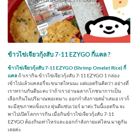
ข้าวไข่เจียวกุ้งสับ 7-11 EZYGO กี่แคล ?
ข้าวไข่เจียวกุ้งสับ 7-11 EZYGO (Shrimp Omelet Rice) กี่
แคล
ถ้าเรากิน ข้าวไข่เจียวกุ้งสับ 7-11 EZYGO 1 กล่อง
เข้าไปแล้วแคลอรี่จะขนาดไหนนะ แต่แอดรินคิดว่า อย่างที่
เราทราบกันดีนะคะว่าถ้าเราอ่านฉลากโภชนาการเป็น
เลือกกินในปริมาณพอเหมาะ ออกกำลังกายสม่ำเสมอ เราก็
จะมีสุขภาพแข็งแรง หุ่นดีแซ่บเว่อร์ มาค่ะวันนี้แอดริน จะ
พาไปเปิดโลกการกิน เมื่อกินข้าวไข่เจียวกุ้งสับ 7-11
EZYGO ต้องกินเท่าไหร่และออกกำลังกายแค่ไหน มาดูกัน
เลยค่ะ