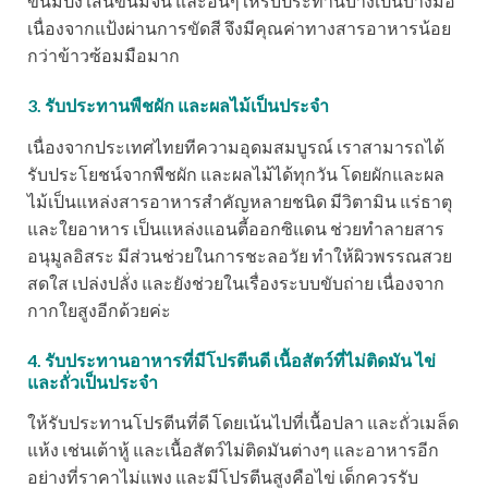
ขนมปัง เส้นขนมจีน และอื่นๆให้รับประทานบ้างเป็นบางมื้อ
เนื่องจากแป้งผ่านการขัดสี จึงมีคุณค่าทางสารอาหารน้อย
กว่าข้าวซ้อมมือมาก
3. รับประทานพืชผัก และผลไม้เป็นประจำ
เนื่องจากประเทศไทยทีความอุดมสมบูรณ์ เราสามารถได้
รับประโยชน์จากพืชผัก และผลไม้ได้ทุกวัน โดยผักและผล
ไม้เป็นแหล่งสารอาหารสำคัญหลายชนิด มีวิตามิน แร่ธาตุ
และใยอาหาร เป็นแหล่งแอนตี้ออกซิแดน ช่วยทำลายสาร
อนุมูลอิสระ มีส่วนช่วยในการชะลอวัย ทำให้ผิวพรรณสวย
สดใส เปล่งปลั่ง และยังช่วยในเรื่องระบบขับถ่าย เนื่องจาก
กากใยสูงอีกด้วยค่ะ
4. รับประทานอาหารที่มีโปรตีนดี เนื้อสัตว์ที่ไม่ติดมัน ไข่
และถั่วเป็นประจำ
ให้รับประทานโปรตีนที่ดี โดยเน้นไปที่เนื้อปลา และถั่วเมล็ด
แห้ง เช่นเต้าหู้ และเนื้อสัตว์ไม่ติดมันต่างๆ และอาหารอีก
อย่างที่ราคาไม่แพง และมีโปรตีนสูงคือไข่ เด็กควรรับ