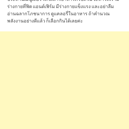
ร่างกายที่ฟิต แอนด์เฟิร์ม มีร่างกายแข็งแรง และอย่าลืม
อ่านฉลากโภชนาการ ดูแคลอรี่ในอาหาร ถ้าคำนวณ
พลังงานอย่างดีแล้ว ก็เลือกกินได้เลยค่ะ