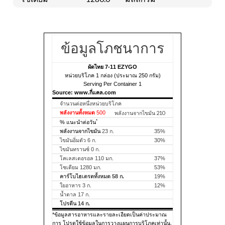
ข้อมูลโภชนาการ
ผัดไทย 7-11 EZYGO
หน่วยบริโภค 1 กล่อง (ประมาณ 250 กรัม)
Serving Per Container 1
Source: www.กี่แคล.com
จำนวนต่อหนึ่งหน่วยบริโภค
พลังงานทั้งหมด
500
พลังงานจากไขมัน 210
*
% แนะนำต่อวัน
พลังงานจากไขมัน
23 ก.
35%
ไขมันอิ่มตัว 6 ก.
30%
ไขมันทรานซ์ 0 ก.
โคเลสเตอรอล 110 มก.
37%
โซเดียม 1280 มก.
53%
คาร์โบไฮเดรตทั้งหมด 58 ก.
19%
ใยอาหาร 3 ก.
12%
น้ำตาล 17 ก.
โปรตีน 14 ก.
*ข้อมูลสารอาหารและรายละเอียดเป็นค่าประมาณ
การ โปรดใช้ข้อมูลในการวางแผนการบริโภคเท่านั้น.