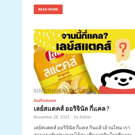
READ MORE
มันฝรั่งแผ่นทอด
เลย์สแตคส์ ออริจินัล กี่แคล ?
November 28, 2021
-
by
Admin
เลย์สแตคส์ ออริจินัล กี่แคล กินแล้วอ้วนไหม เรา
สามารถรับประทานได้ค่ะ เพียงแค่กินในปริมาณ