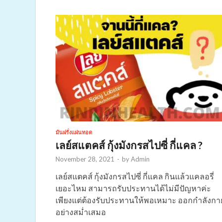
มันฝรั่งแผ่นทอด
เลย์สแตคส์ กุ้งมังกรสไปซี่ กี่แคล ?
November 28, 2021
-
by
Admin
เลย์สแตคส์ กุ้งมังกรสไปซี่ กี่แคล กินแล้วแคลอรี่
เยอะไหม สามารถรับประทานได้ไม่มีปัญหาค่ะ
เพียงแต่ต้องรับประทานให้พอเหมาะ ออกกำลังกา
อย่างสม่ำเสมอ