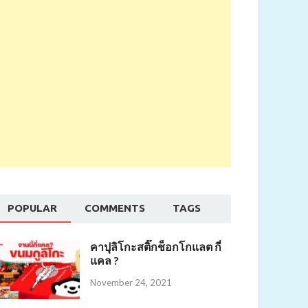
POPULAR
COMMENTS
TAGS
คาปุลิโกะสติ๊กช็อกโกแลต กี่
แคล ?
November 24, 2021