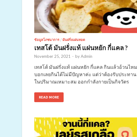
ข้อมูลโภชนาการ
/
มันฝรั่งแผ่นทอด
เทสโต้ มันฝรั่งแท้ แผ่นหยัก กี่แคล ?
November 25, 2021
-
by
Admin
เทสโต้ มันฝรั่งแท้ แผ่นหยัก กี่แคล กินแล้วอ้วนไห
บอกเลยกินได้ไม่มีปัญหาค่ะ แต่ว่าต้องรับประทาน
ในปริมาณเหมาะสม ออกกำลังกายเป็นกิจวัตร
READ MORE