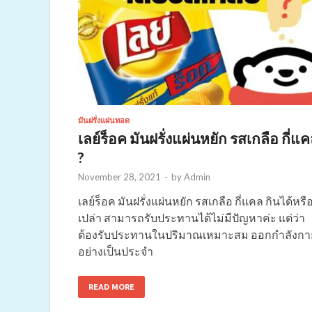
มันฝรั่งแผ่นทอด
เลย์ร็อค มันฝรั่งแผ่นหยัก รสเกลือ กี่แ
?
November 28, 2021
-
by
Admin
เลย์ร็อค มันฝรั่งแผ่นหยัก รสเกลือ กี่แคล กินได้หรื
เปล่า สามารถรับประทานได้ไม่มีปัญหาค่ะ แต่ว่า
ต้องรับประทานในปริมาณเหมาะสม ออกกำลังกา
อย่างเป็นประจำ
READ MORE