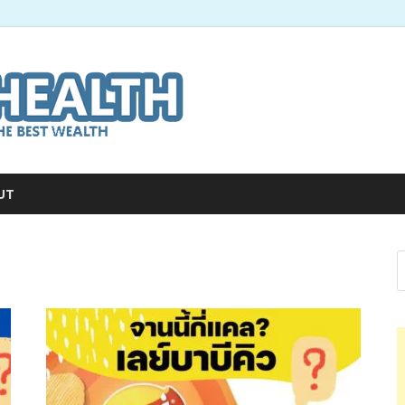
RinRin Heal
Good health is the best wealth
UT