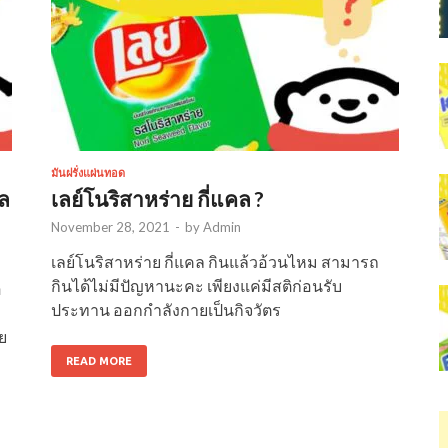
มันฝรั่งแผ่นทอด
คล
เลย์โนริสาหร่าย กี่แคล ?
November 28, 2021
-
by
Admin
เลย์โนริสาหร่าย กี่แคล กินแล้วอ้วนไหม สามารถ
กินได้ไม่มีปัญหานะคะ เพียงแค่มีสติก่อนรับ
อ
ประทาน ออกกำลังกายเป็นกิจวัตร
ย
READ MORE