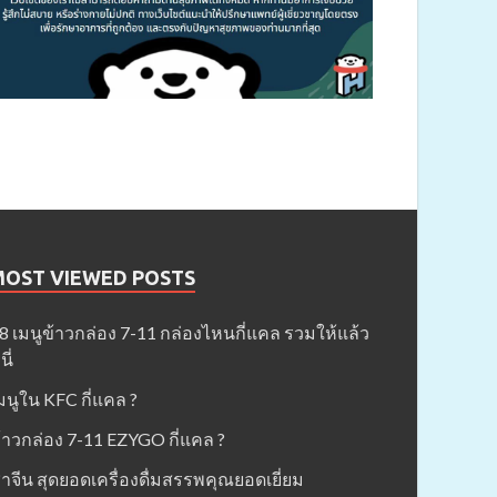
MOST VIEWED POSTS
8 เมนูข้าวกล่อง 7-11 กล่องไหนกี่แคล รวมให้แล้ว
่นี่
มนูใน KFC กี่แคล ?
้าวกล่อง 7-11 EZYGO กี่แคล ?
าจีน สุดยอดเครื่องดื่มสรรพคุณยอดเยี่ยม