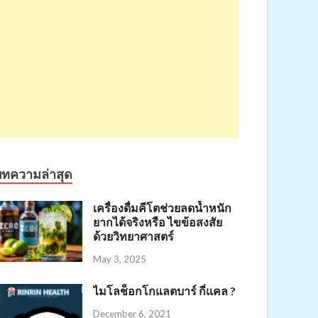
บทความล่าสุด
เครื่องดื่มคีโตช่วยลดน้ำหนัก
ยากได้จริงหรือ ไขข้อสงสัย
ด้วยวิทยาศาสตร์
May 3, 2025
ไมโลช็อกโกแลตบาร์ กี่แคล ?
December 6, 2021