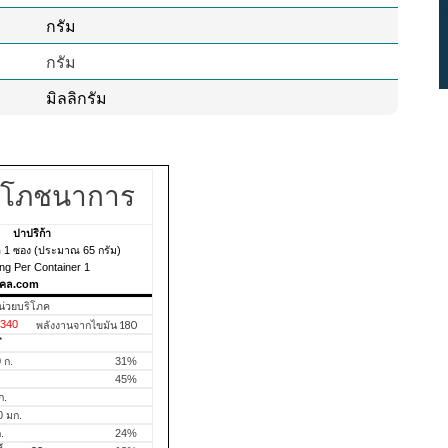
กรัม
กรัม
มิลลิกรัม
ูลโภชนาการ
ปาปริก้า
 1 ซอง (ประมาณ 65 กรัม)
ng Per Container 1
แคล.com
น่วยบริโภค
340
พลังงานจากไขมัน 180
*
 ก.
31%
45%
ก.
 มก.
.
24%