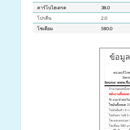
คาร์โบไฮเดรต
38.0
โปรตีน
2.0
โซเดียม
580.0
ข้อม
หน่วยบริโภค
Servi
Source: www.กี่
จำนวนต่อหนึ่งห
พลังงานทั้งหมด
% แนะนำต่อวัน
ไขมันทั้งหมด
20
ไขมันอิ่มตัว 9 ก.
ไขมันทรานซ์ 0 
โคเลสเตอรอล 0
โซเดียม 580 มก