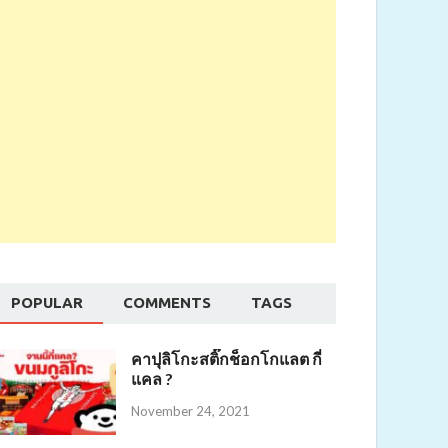
POPULAR
COMMENTS
TAGS
คาปุลิโกะสติ๊กช็อกโกแลต กี่
แคล ?
November 24, 2021