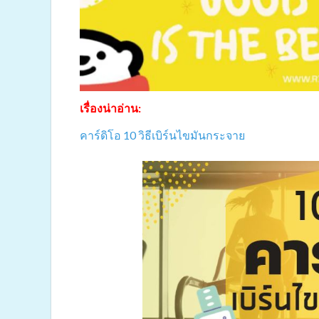
เรื่องน่าอ่าน:
คาร์ดิโอ 10 วิธีเบิร์นไขมันกระจาย