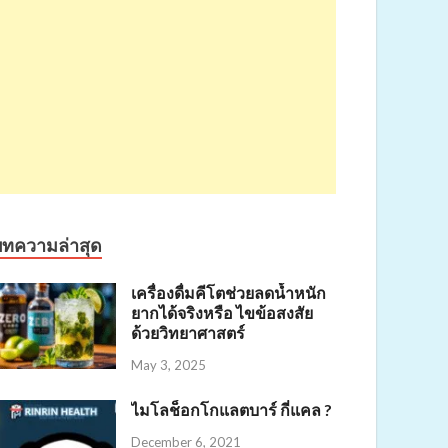
บทความล่าสุด
เครื่องดื่มคีโตช่วยลดน้ำหนัก
ยากได้จริงหรือ ไขข้อสงสัย
ด้วยวิทยาศาสตร์
May 3, 2025
ไมโลช็อกโกแลตบาร์ กี่แคล ?
December 6, 2021