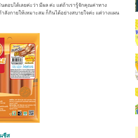
ตอบได้เลยค่ะว่า มีผล ค่ะ แต่ถ้าเรารู้จักคุณค่าทาง
ลังกายให้เหมาะสม ก็กินได้อย่างสบายใจค่ะ แต่วางแผน
นชีส